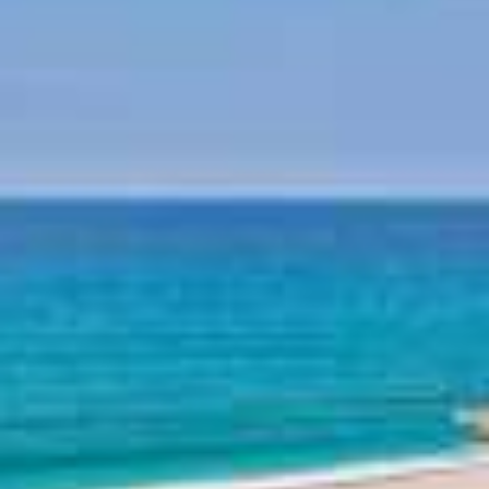
Μυθολογία Πηλίου
Ιστορία Πηλίου
Παραλίες Πηλίου
Παραλία Χορευτού
Παραλία Αγίων Σαράντα
Παραλία Πλάκα
Παραλία Άγιος Ιωάννης
Παραλία Παπά Νερό
Παραλία Νταμουχάρη
Παραλία Μυλοπόταμος
Άλλες παραλίες