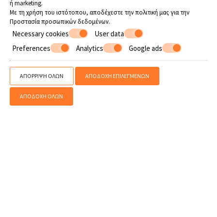
ή marketing.
Με τη χρήση του ιστότοπου, αποδέχεστε την πολιτική μας για την
Προστασία προσωπικών δεδομένων
.
Necessary cookies
User data
Preferences
Analytics
Google ads
» Κρουαζιέρες Πήλιο
» Εκδρομές στο βουνό
» 4x4 Jeep Tour
»
Αγροτουρισμός
» Ιππασία
» Παραδοσιακές συνταγές
» Και άλλα
ΑΠΌΡΡΙΨΗ ΌΛΩΝ
ΑΠΟΔΟΧΉ ΕΠΙΛΕΓΜΈΝΩΝ
SHARE
ΕΚΤΥΠΩΣΗ
ΑΠΟΔΟΧΉ ΌΛΩΝ
Επικοινωνήστε μαζί μας
Flamingo Hotel
Ξενοδοχείο στο Χορευτό - Πήλιο
Χορευτό - Πήλιο - 370 01 Μαγνησία
24260 23405
WhatsApp
Viber
MHTE 0726K032A0177101
info@flamingohotel.gr