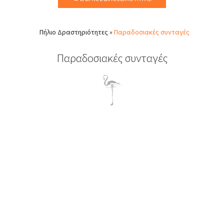
Πήλιο
Δραστηριότητες
»
Παραδοσιακές συνταγές
Παραδοσιακές συνταγές
Παραδοσιακές πηλιορείτικες συνταγές
Ντόπια κρέατα, πικάντικα λουκάνικα αλλά και φρέσκα ψάρια
από τη θάλασσα του Χορευτού. Σε συνδυασμό με ούζο,
τσίπουρο, κρασί και παραδοσιακούς μεζέδες θα σας δώσουν
την εμπειρία ενός παραδοσιακού χωριάτικου γεύματος.
Κατόπιν συνεννοήσεως μπορούμε να κλείσουμε ραντεβού για
παραδοσιακή πηλιορείτικη μαγειρική σε χωριάτικη ταβέρνα της
περιοχής μας και έτσι να γνωρίσετε όλα τα μυστικά της τοπικής