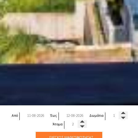
Από
Έως
Δωμάτια
Άτομα
→ ΈΛΕΓΧΟΣ ΔΙΑΘΕΣΙΜΌΤΗΤΑΣ