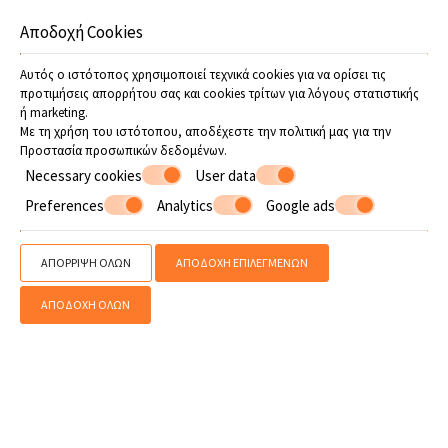
Αποδοχή Cookies
Ακολουθήστε μας
Προσφορές
Αυτός ο ιστότοπος χρησιμοποιεί τεχνικά cookies για να ορίσει τις
προτιμήσεις απορρήτου σας και cookies τρίτων για λόγους στατιστικής
ή marketing.
Με τη χρήση του ιστότοπου, αποδέχεστε την πολιτική μας για την
Προστασία προσωπικών δεδομένων
.
Necessary cookies
User data
Preferences
Analytics
Google ads
ΑΠΌΡΡΙΨΗ ΌΛΩΝ
ΑΠΟΔΟΧΉ ΕΠΙΛΕΓΜΈΝΩΝ
» Ο Καιρός
» Χάρτης Πηλίου
» Αεροδρόμιο Βόλου
» Σταθμός
λεωφορείων Βόλου
» Ενοικίαση αυτοκινήτων/Ταξί
» Χρήσιμες
ΑΠΟΔΟΧΉ ΌΛΩΝ
Πληροφορίες
» Μάιος - Ιούνιος στο Πήλιο
SHARE
ΕΚΤΥΠΩΣΗ
Επικοινωνήστε μαζί μας
Flamingo Hotel