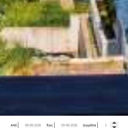
Από
Έως
Δωμάτια