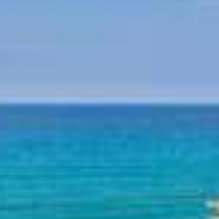
Μυθολογία Πηλίου
Ιστορία Πηλίου
Παραλίες Πηλίου
Παραλία Χορευτού
Παραλία Αγίων Σαράντα
Παραλία Πλάκα
Παραλία Άγιος Ιωάννης
Παραλία Παπά Νερό
Παραλία Νταμουχάρη
Παραλία Μυλοπόταμος
Άλλες παραλίες