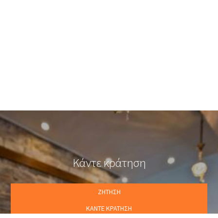
βασικότερο.. όποτε εσείς το επιθυμείτε!
Στο Πήλιο μπορείτε να ενοικιάσετε από μηχανάκι και ποδήλατα
μέχρι μίνι βαν και βάρκα!
Για την ενοικίαση αυτοκινήτου ή οποιουδήποτε άλλου μέσου
εσείς επιθυμείτε μπορείτε να επικοινωνήσετε με το ξενοδοχείο
μας και το όχημα της αρεσκείας σας θα σας περιμένει στο
αεροδρόμιο ή εκεί που εσείς θέλετε στις καλύτερες τιμές
ενοικίασης.
Κάντε κράτηση
ΖΉΤΗΣΗ
ΚΆΝΤΕ ΚΡΆΤΗΣΗ