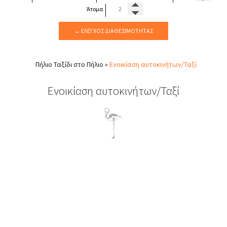
Άτομα
→ ΈΛΕΓΧΟΣ ΔΙΑΘΕΣΙΜΌΤΗΤΑΣ
Πήλιο
Ταξίδι στο Πήλιο
»
Ενοικίαση αυτοκινήτων/Ταξί
Ενοικίαση αυτοκινήτων/Ταξί
Ενοικίαση Οχήματος
Σε περίπτωση που φτάσετε στο Πήλιο χωρίς δικό σας όχημα θα
σας συστήναμε να προβείτε σε μία ενοικίαση αυτοκινήτου από
το Πήλιο, καθώς αυτό θα σας βοηθούσε πολύ να επισκεφθείτε
όποια χωρία και μέρη του Πηλίου επιθυμείτε και το