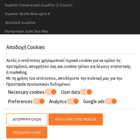
Superior Οικογενειακό Δωμάτιο (2 Χώρων)
Superior Studio Blue up to 4
Standard Δωμάτιο
Honeymoon Suite Sea View
Zagora 1938 Villa
Αποδοχή Cookies
Αξιοθέατα Πηλίου
Προσφορές
Αυτός ο ιστότοπος χρησιμοποιεί τεχνικά cookies για να ορίσει τις
Αξιοθέατα στο Χορευτό και τη Ζαγορά Πηλίου
προτιμήσεις απορρήτου σας και cookies τρίτων για λόγους στατιστικής
ή marketing.
Αξιοθέατα στα χωριά του Πηλίου
Με τη χρήση του ιστότοπου, αποδέχεστε την πολιτική μας για την
Προστασία προσωπικών δεδομένων
.
Necessary cookies
User data
© Powered by Marinet
Preferences
Analytics
Google ads
︿
ΑΠΌΡΡΙΨΗ ΌΛΩΝ
ΑΠΟΔΟΧΉ ΕΠΙΛΕΓΜΈΝΩΝ
ΑΠΟΔΟΧΉ ΌΛΩΝ