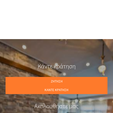
8. Water Power Sports (Στο Αργοναυτικό Πάρκο Αφήσου)
Το προσωπικό του ξενοδοχείου Flamingo Hotel Pelion θα σας
κατατοπίσει για τις ημερομηνίες που πραγματοποιούνται τα
παραπάνω αθλήματα και θα σας υποδείξει πως μπορείτε να
πάρετε μέρος σε αυτά.
Κάντε κράτηση
ΖΉΤΗΣΗ
ΚΆΝΤΕ ΚΡΆΤΗΣΗ
Ακολουθήστε μας